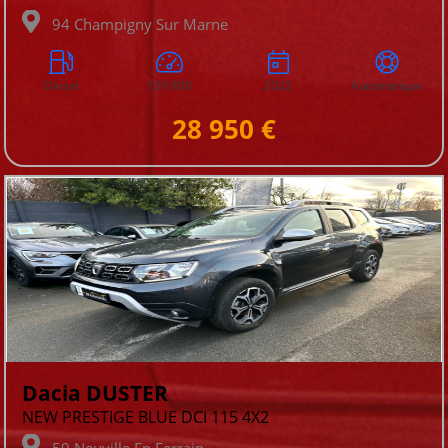
94 Champigny Sur Marne
Diesel
139 800
2022
Automatique
28 950 €
Dacia DUSTER
NEW PRESTIGE BLUE DCI 115 4X2
59 Neuville En Ferrain