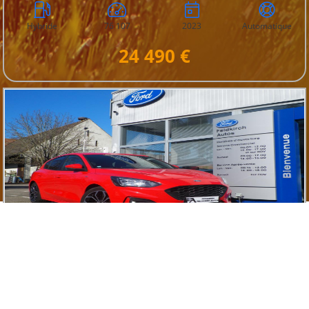
Hybride
76 107
2023
Automatique
24 490 €
Ford FOCUS
IV 1.0 ECOBOOST 125 BVA8 ST-LINE 5P
68 Feldkirch