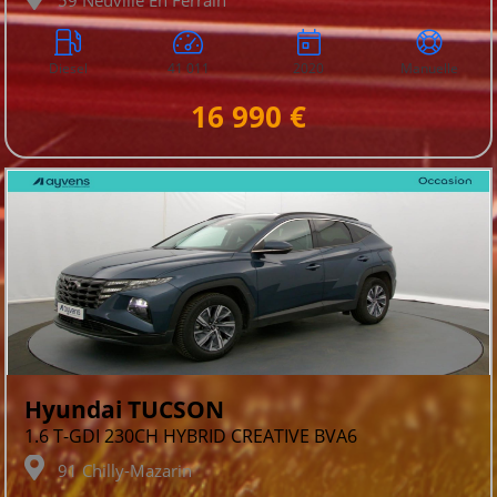
Diesel
41 011
2020
Manuelle
16 990 €
Hyundai TUCSON
1.6 T-GDI 230CH HYBRID CREATIVE BVA6
91 Chilly-Mazarin