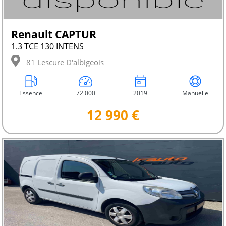
Renault CAPTUR
1.3 TCE 130 INTENS
81 Lescure D'albigeois
Essence
72 000
2019
Manuelle
12 990 €