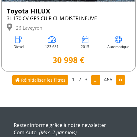
Toyota HILUX
3L 170 CV GPS CUIR CLIM DISTRI NEUVE
26 Laveyron
Diesel
123 681
2015
Automatique
30 998 €
1
2
3
466
Réinitialiser les filtres
...
Restez informé grâce à notre newsletter
Com'Auto
(Max. 2 par mois)