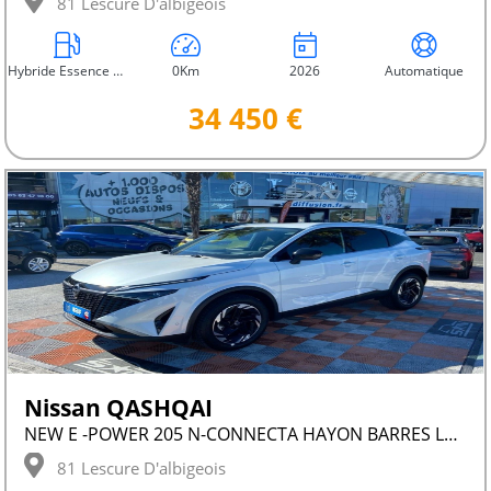
81 Lescure D'albigeois
Hybride Essence Non Rechargeable
0Km
2026
Automatique
34 450 €
Nissan QASHQAI
NEW E -POWER 205 N-CONNECTA HAYON BARRES LEDS
81 Lescure D'albigeois