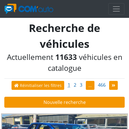
Recherche de
véhicules
Actuellement
11633
véhicules en
catalogue
1
2
3
466
Réinitialiser les filtres
...
Nouvelle recherche