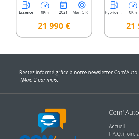
Essence
0Km
2021
Man. 5 Rap.
Hybride Essence
0Km
21 990 €
21 
Restez informé grâce à notre newsletter Com'Auto
(Max. 2 par mois)
Com' Aut
Accueil
F.A.Q. (Foire 