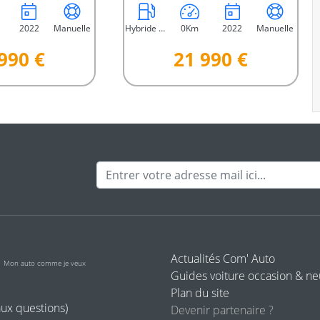
2022
Manuelle
Hybride Essence
0Km
2022
Manuelle
990 €
21 990 €
Adresse mail
o
Actualités Com' Auto
Mon auto comme je veux
Guides voiture occasion & n
Plan du site
aux questions)
Devenir partenaire ?