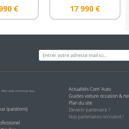
990 €
17 990 €
Adresse mail
o
Actualités Com' Auto
Mon auto comme je veux
Guides voiture occasion & n
Plan du site
aux questions)
Devenir partenaire ?
Nos partenaires recrutent !
rofessionel