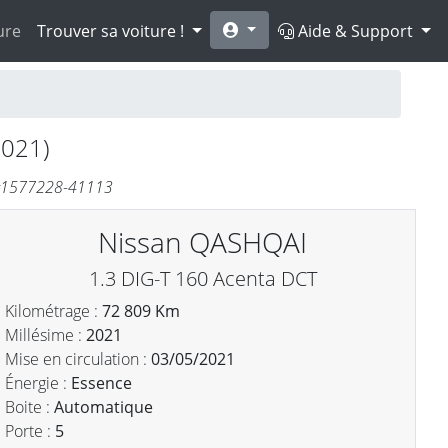
ure
Trouver sa voiture !
Aide & Support
2021)
. #1577228-41113
Nissan QASHQAI
1.3 DIG-T 160 Acenta DCT
Kilométrage :
72 809 Km
Millésime :
2021
Mise en circulation :
03/05/2021
Énergie :
Essence
Boite :
Automatique
Porte :
5