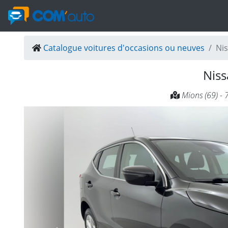
Catalogue voitures d'occasions ou neuves
Ni
Nis
Mions (69) - 