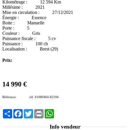
Kilométrage :
12 594 Km
Millésime :
2021
Mise en circulation :
27/12/2021
Énergie :
Essence
Boite :
Manuelle
Porte :
5
Couleur :
Gris
Puissance fiscale :
5 cv
Puissance :
100 ch
Localisation :
Brest (29)
Prix:
14 990 €
Référence:
réf. #1080464-82194
Partager
Facebook
Twitter
Print
WhatsApp
Info vendeur