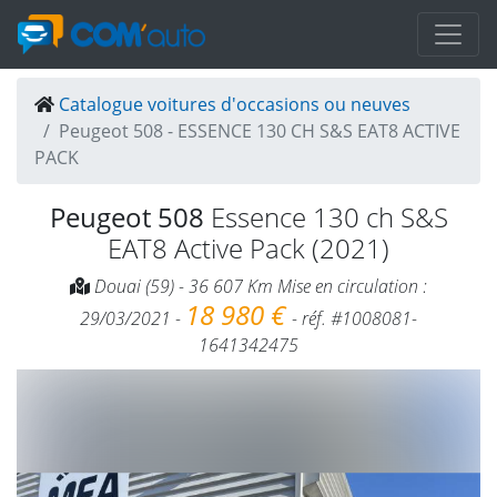
Catalogue voitures d'occasions ou neuves
Peugeot 508 - ESSENCE 130 CH S&S EAT8 ACTIVE
PACK
Peugeot 508
Essence 130 ch S&S
EAT8 Active Pack (2021)
Douai (59) - 36 607 Km Mise en circulation :
18 980 €
29/03/2021 -
- réf. #1008081-
1641342475