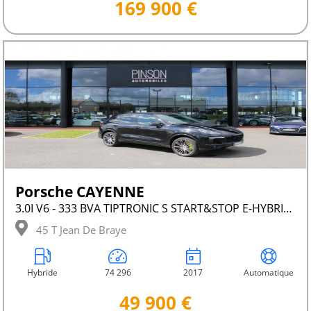
169 900 €
Porsche CAYENNE
3.0I V6 - 333 BVA TIPTRONIC S START&STOP E-HYBRID PLATINUM EDITION PHASE 2
45 T Jean De Braye
Hybride
74 296
2017
Automatique
49 900 €