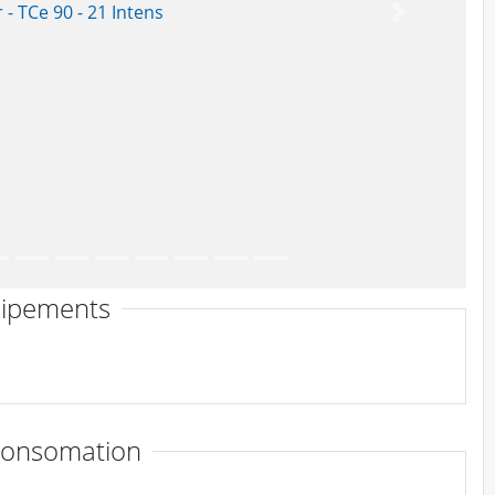
Suivant
ipements
consomation