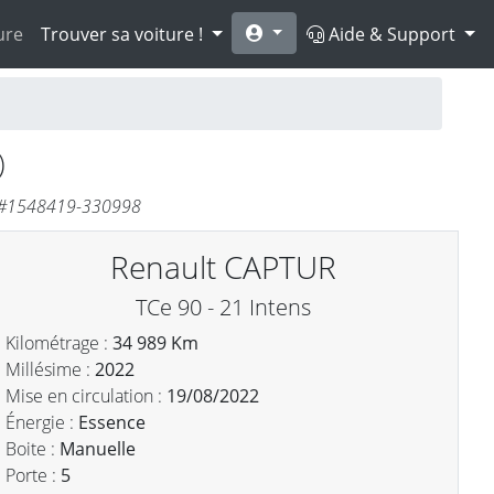
ure
Trouver sa voiture !
Aide & Support
)
. #1548419-330998
Renault CAPTUR
TCe 90 - 21 Intens
Kilométrage :
34 989 Km
Millésime :
2022
Mise en circulation :
19/08/2022
Énergie :
Essence
Boite :
Manuelle
Porte :
5