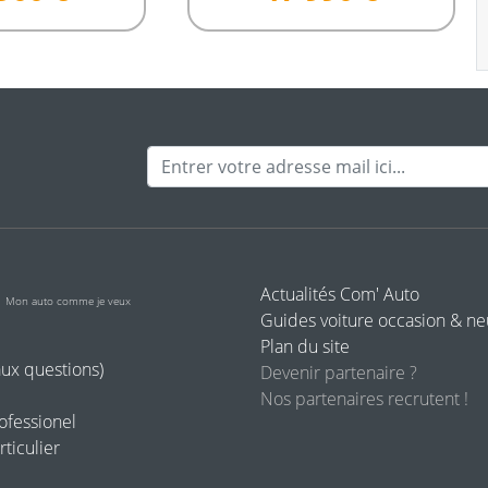
Adresse mail
o
Actualités Com' Auto
Mon auto comme je veux
Guides voiture occasion & n
Plan du site
aux questions)
Devenir partenaire ?
Nos partenaires recrutent !
rofessionel
rticulier